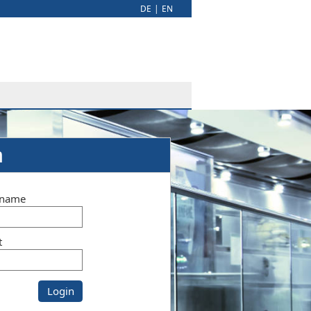
DE
|
EN
n
rname
t