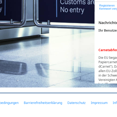
Registrieren
Kennwort ver
Nachricht
Ihr Benutze
Carnetabfer
Die EU began
Papiercarnets
dCarnet"). D
allen EU-Zoll
in der Schwe
Vereinigten K
betrifft auss
2026 ausges
Die Funktiona
Carnetanwend
bedingungen
Barrierefreiheitserklärung
Datenschutz
Impressum
In
müssen aller
registrierun
In der erste