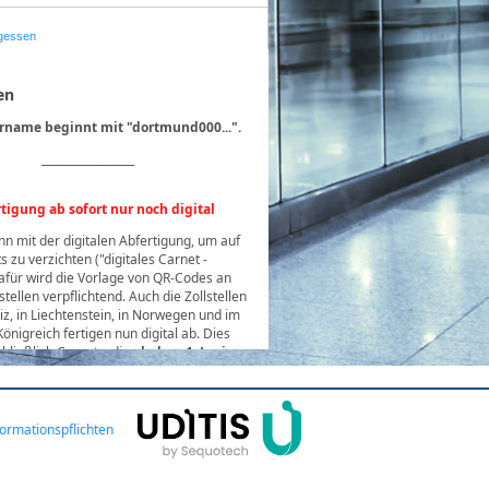
gessen
en
rname beginnt mit "dortmund000...".
_________________
tigung ab sofort nur noch digital
n mit der digitalen Abfertigung, um auf
 zu verzichten ("digitales Carnet -
afür wird die Vorlage von QR-Codes an
stellen verpflichtend. Auch die Zollstellen
iz, in Liechtenstein, in Norwegen und im
önigreich fertigen nun digital ab. Dies
chließlich Carnets, die
ab dem 1. Juni
tellt
wurden.
lität dafür ist bereits in dieser Online-
ung integriert, hier beantragte Carnets
formationspflichten
dings in eine weitere
gspflichtige Anwendung geladen werden.
n Zeit werden – zur Vermeidung technisch