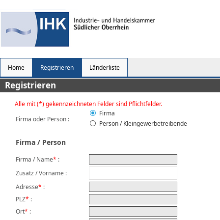
Home
Registrieren
Länderliste
Registrieren
Alle mit (*) gekennzeichneten Felder sind Pflichtfelder.
Firma
Firma oder Person
:
Person / Kleingewerbetreibende
Firma / Person
Firma / Name
*
:
Zusatz / Vorname :
Adresse
*
:
PLZ
*
:
Ort
*
: