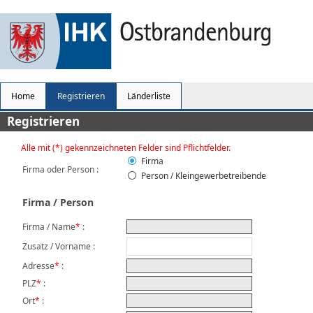
Home
Registrieren
Länderliste
Registrieren
Alle mit (*) gekennzeichneten Felder sind Pflichtfelder.
Firma
Firma oder Person
:
Person / Kleingewerbetreibende
Firma / Person
Firma / Name
*
:
Zusatz / Vorname :
Adresse
*
:
PLZ
*
:
Ort
*
: